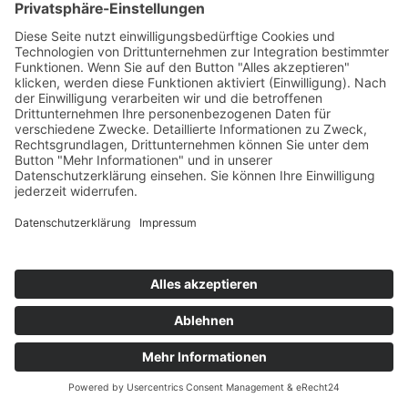
Eine h1 Überschrift steht im Quellcode innerhalb
des h1 Tags: <h1> Das ist eine h1 Überschrift
</h1>. Verwendest du ein CMS wie WordPress,
kannst du im Artikel die Überschrift durch klicken
ändern.
Was soll in h1 stehen?
In der H1 steht die Hauptüberschrift eines
Textes. Sie sollte das Keyword, Synonyme und
eine Handlungsaufforderung (CTA) enthalten.
Die Priorität sollte auf dem Keyword liegen und
der Rest ist optional.
Wie viele Zeichen soll eine H1
haben?
Die H1 sollte maximal 70 Zeichen haben. Im