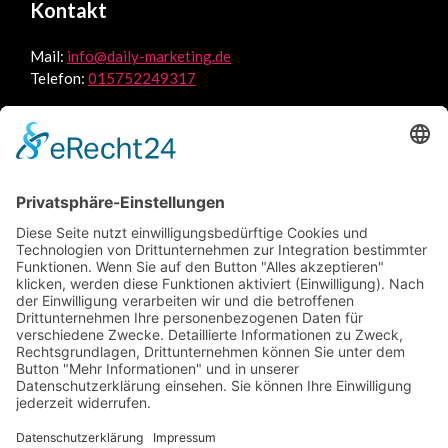
Kontakt
Mail:
info@daily-marketing.de
Telefon:
015752249317
Petrinistraße 7
97080 Würzburg - DE
Impressum
|
Datenschutz
Leistungen
Google Ads
Webdesign
Jobs
Blog
Über uns